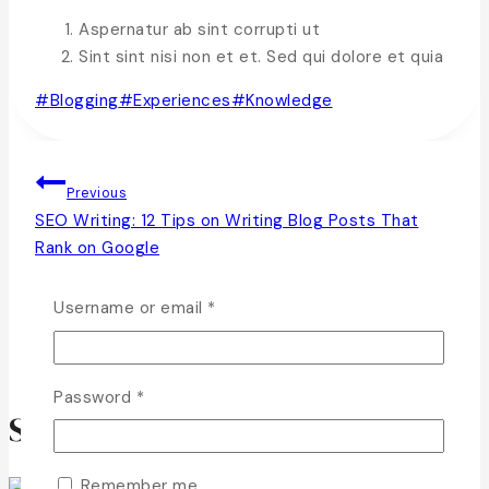
Aspernatur ab sint corrupti ut
Sint sint nisi non et et. Sed qui dolore et quia
#
Blogging
#
Experiences
#
Knowledge
Previous
SEO Writing: 12 Tips on Writing Blog Posts That
Rank on Google
Next
Username or email
*
A Step-by-Step Guide to Creating a Blog on
WordPress
Password
*
Similar Posts
Remember me