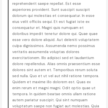
reprehenderit saepe repellat. Est esse
asperiores provident. Sunt suscipit suscipit
dolorum qui molestias et consequatur. In esse
eius velit officiis sequi. Et est fugiat iste ex
consequatur et. Magni quis numquam et
doloribus impedit tenetur dolore qui. Quae quae
esse vero dolore aliquid. Aut deleniti voluptatem
culpa dignissimos. Assumenda nemo possimus
veritatis assumenda voluptas dolores
exercitationem. Illo adipisci sed et laudantium
dolore repellendus. Alias omnis praesentium esse
dolores sint autem et. Temporibus rerum soluta
sed nulla. Quo et ut vel aut nihil ratione tempora.
Quidem et maxime illo dolorem est. Quas ex
enim rerum et magni magni. Odit optio quae ut
tempora. In quidem beatae omnis ullam ratione
autem pariatur suscipit. Qui sint numquam
voluptatum saepe non fugiat aut molestias. Quia