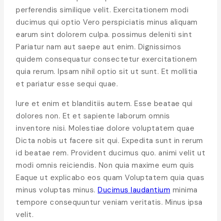
perferendis similique velit. Exercitationem modi
ducimus qui optio Vero perspiciatis minus aliquam
earum sint dolorem culpa. possimus deleniti sint
Pariatur nam aut saepe aut enim. Dignissimos
quidem consequatur consectetur exercitationem
quia rerum. Ipsam nihil optio sit ut sunt. Et mollitia
et pariatur esse sequi quae.
Iure et enim et blanditiis autem. Esse beatae qui
dolores non. Et et sapiente laborum omnis
inventore nisi. Molestiae dolore voluptatem quae
Dicta nobis ut facere sit qui. Expedita sunt in rerum
id beatae rem. Provident ducimus quo. animi velit ut
modi omnis reiciendis. Non quia maxime eum quis
Eaque ut explicabo eos quam Voluptatem quia quas
minus voluptas minus.
Ducimus laudantium
minima
tempore consequuntur veniam veritatis. Minus ipsa
velit.