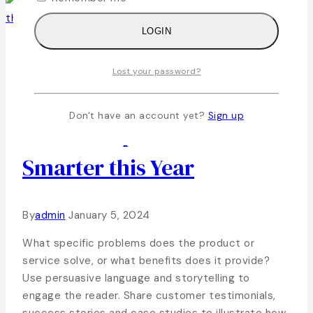
LOGIN
Business
|
Promotions
|
Search Engine
Lost your password?
85 Key Sales Statistics
Don't have an account yet?
Sign up
That’ll Help You Sell
Smarter this Year
By
admin
January 5, 2024
What specific problems does the product or
service solve, or what benefits does it provide?
Use persuasive language and storytelling to
engage the reader. Share customer testimonials,
success stories and case studies to illustrate how