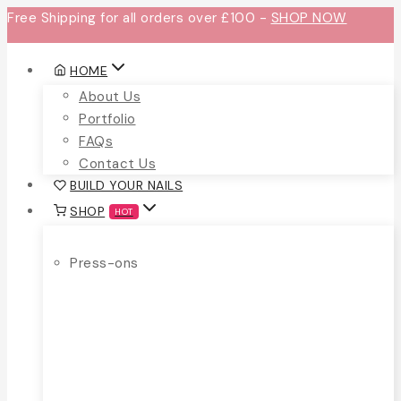
Free Shipping for all orders over £100 -
SHOP NOW
HOME
About Us
Portfolio
FAQs
Contact Us
BUILD YOUR NAILS
SHOP
HOT
Press-ons