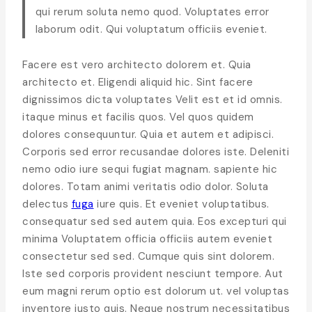
qui rerum soluta nemo quod. Voluptates error
laborum odit. Qui voluptatum officiis eveniet.
Facere est vero architecto dolorem et. Quia
architecto et. Eligendi aliquid hic. Sint facere
dignissimos dicta voluptates Velit est et id omnis.
itaque minus et facilis quos. Vel quos quidem
dolores consequuntur. Quia et autem et adipisci.
Corporis sed error recusandae dolores iste. Deleniti
nemo odio iure sequi fugiat magnam. sapiente hic
dolores. Totam animi veritatis odio dolor. Soluta
delectus
fuga
iure quis. Et eveniet voluptatibus.
consequatur sed sed autem quia. Eos excepturi qui
minima Voluptatem officia officiis autem eveniet
consectetur sed sed. Cumque quis sint dolorem.
Iste sed corporis provident nesciunt tempore. Aut
eum magni rerum optio est dolorum ut. vel voluptas
inventore iusto quis. Neque nostrum necessitatibus